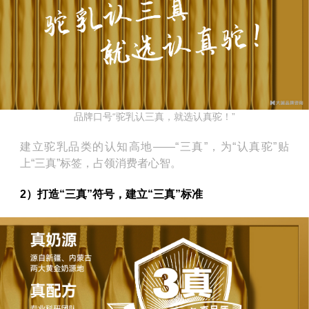
品牌口号“驼乳认三真，就选认真驼！”
建立驼乳品类的认知高地——“三真”，为“认真驼”贴
上“三真”标签，占领消费者心智。
2）打造“三真”符号，建立“三真”标准