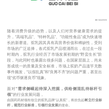
随着消费升级的趋势，以及人们对营养健康需求的提
升，“高端乳品”、“特种乳品”、“功能性食品”成为快速增
长的新赛道。驼乳因其具有高营养价值和稀缺性，受到
市场的广泛追捧，各式驼乳产品喷涌而出，在过去一段
时期内，驼乳行业经历了市场发展初期的“野蛮生长”阶
段，与此同时也暴露出很多问题，在国家层面上，尚未
形成统一的质量及安全标准，市场上驼奶产品滥竽充数
事件频发，“以假乱真”和“良莠不齐”的问题严重，甚至出
现“劣币驱逐良币”现象。
面对
“需求侧崛起待深入挖掘，供给侧混乱待标杆引
领”
的行业发展问题，
由国药药材领衔创立的驼乳品牌“认真驼”，
将担负起
树立行业标
杆，规范行业标准，引领行业发展
的使命。