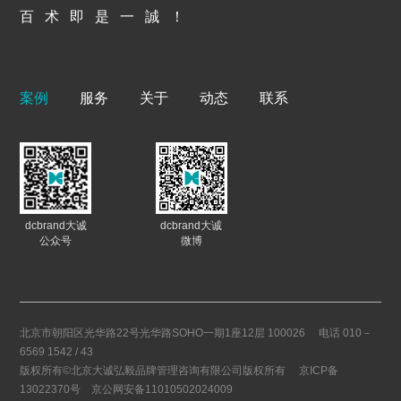
百 术 即 是 一 誠 ！
案例
服务
关于
动态
联系
dcbrand大诚
dcbrand大诚
公众号
微博
北京市朝阳区光华路22号光华路SOHO一期1座12层 100026
电话 010－
6569 1542 / 43
版权所有©北京大诚弘毅品牌管理咨询有限公司版权所有
京ICP备
13022370号
京公网安备11010502024009