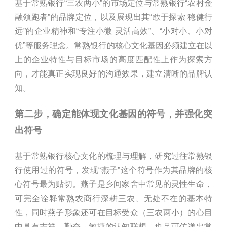
基于常熟银行“三农两小”的市场定位与常熟银行“农村金
融领跑者”的品牌定位，以及展现出其“敢于探索 稳健行
远”的企业精神和“专注小微 灵活高效”、“小对小、小对
优”等服务理念。常熟银行的核心文化基因必须建立在以
上的企业特性与目标市场的高度匹配性上作为探索方
向，才能真正实现良好的沟通效果，建立清晰的品牌认
知。
第二步，确定能体现文化基因的符号，并强化突
出符号
基于常熟银行核心文化的梳理与理解，研究过往常熟银
行使用过的符号，发现“燕子”这个符号作为其品牌的核
心符号最为贴切。燕子是乡间家舍中常见的灵性生命，
可完全诠释常熟农商行深耕三农、无处不在的基本特
性，同时燕子形象还可在目标受众（三农两小）的心目
中具有吉祥、勤奋、敏捷的认知联想，也足可传递出常